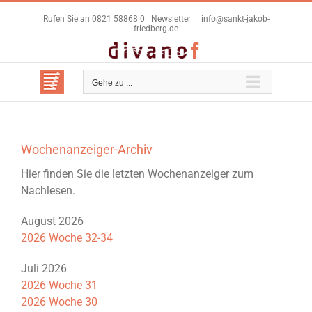
Zum
Rufen Sie an 0821 58868 0 |
Newsletter
|
info@sankt-jakob-
Inhalt
friedberg.de
springen
Benutzerdefiniert
Facebook
Gehe zu ...
Wochenanzeiger-Archiv
Hier finden Sie die letzten Wochenanzeiger zum
Nachlesen.
August 2026
2026 Woche 32-34
Juli 2026
2026 Woche 31
2026 Woche 30