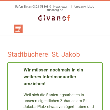
Zum
Rufen Sie an 0821 58868 0 |
Newsletter
|
info@sankt-jakob-
Inhalt
friedberg.de
springen
Benutzerdefiniert
Facebook
Stadtbücherei St. Jakob
Wir müssen nochmals in ein
weiteres Interimsquartier
umziehen!
Weil sich die Sanierungsarbeiten in
unseren eigentlichen Zuhause am St.-
Jakobs-Platz etwas verzögert haben und