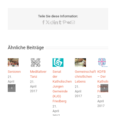
Teile Sie diese Information:
Facebook
X
Reddit
LinkedIn
Tumblr
Pinterest
Vk
E-
Mail
Ähnliche Beiträge
Senioren
Meditativer
Senat
Gemeinschaft
KDFB
Tanz
der
christlichen
– Der
21.
Katholischen
Lebens
Katholische
April
21.
2017
Jungen
Deutsche
April
21.
2017
Gemeinde
Frauenbund
April
2017
(KJG)
21.
Friedberg
April
2017
21.
April
2017