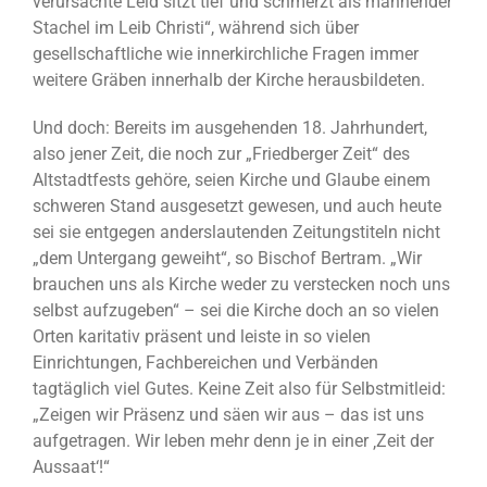
verursachte Leid sitzt tief und schmerzt als mahnender
Stachel im Leib Christi“, während sich über
gesellschaftliche wie innerkirchliche Fragen immer
weitere Gräben innerhalb der Kirche herausbildeten.
Und doch: Bereits im ausgehenden 18. Jahrhundert,
also jener Zeit, die noch zur „Friedberger Zeit“ des
Altstadtfests gehöre, seien Kirche und Glaube einem
schweren Stand ausgesetzt gewesen, und auch heute
sei sie entgegen anderslautenden Zeitungstiteln nicht
„dem Untergang geweiht“, so Bischof Bertram. „Wir
brauchen uns als Kirche weder zu verstecken noch uns
selbst aufzugeben“ – sei die Kirche doch an so vielen
Orten karitativ präsent und leiste in so vielen
Einrichtungen, Fachbereichen und Verbänden
tagtäglich viel Gutes. Keine Zeit also für Selbstmitleid:
„Zeigen wir Präsenz und säen wir aus – das ist uns
aufgetragen. Wir leben mehr denn je in einer ‚Zeit der
Aussaat‘!“