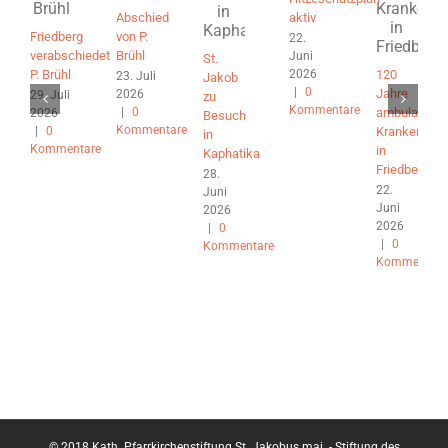
Abschied
aktiv
Friedberg
von P.
22.
verabschiedet
Brühl
Juni
St.
2026
P. Brühl
120
23. Juli
Jakob
|
0
Jahre
2026
29. Juli
zu
Kommentare
|
0
ambulante
2026
Besuch
Kommentare
|
0
Krankenpfle
in
Kommentare
in
Kaphatika
Friedberg
28.
22.
Juni
Juni
2026
2026
|
0
|
0
Kommentare
Kommentare
© 2018 Kath. Pfarrkirchenstiftung St. Jakobus maj. - Stiftung des