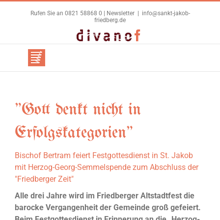
Zum
Rufen Sie an 0821 58868 0 |
Newsletter
|
info@sankt-jakob-
Inhalt
friedberg.de
springen
Benutzerdefiniert
Facebook
"Gott denkt nicht in
Erfolgskategorien"
Bischof Bertram feiert Festgottesdienst in St. Jakob
mit Herzog-Georg-Semmelspende zum Abschluss der
"Friedberger Zeit"
Alle drei Jahre wird im Friedberger Altstadtfest die
barocke Vergangenheit der Gemeinde groß gefeiert.
Beim Festgottesdienst in Erinnerung an die „Herzog-