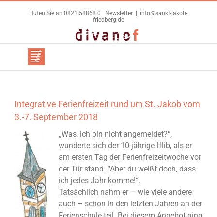
Zum
Rufen Sie an 0821 58868 0 |
Newsletter
|
info@sankt-jakob-
Inhalt
friedberg.de
springen
Benutzerdefiniert
Facebook
Integrative Ferienfreizeit rund um St. Jakob vom
3.-7. September 2018
„Was, ich bin nicht angemeldet?“,
wunderte sich der 10-jährige Hlib, als er
am ersten Tag der Ferienfreizeitwoche vor
der Tür stand. “Aber du weißt doch, dass
ich jedes Jahr komme!“.
Tatsächlich nahm er – wie viele andere
auch – schon in den letzten Jahren an der
Ferienschule teil. Bei diesem Angebot ging