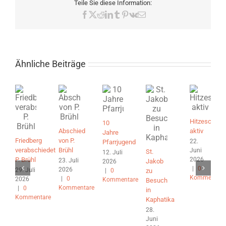
Teile Sie diese Information:
Facebook
X
Reddit
LinkedIn
Tumblr
Pinterest
Vk
E-
Mail
Ähnliche Beiträge
Hitzeschutz
10
Abschied
aktiv
Jahre
Friedberg
von P.
22.
Pfarrjugend
verabschiedet
Brühl
Juni
St.
12. Juli
2026
P. Brühl
23. Juli
Jakob
2026
|
0
2026
29. Juli
|
0
zu
Kommentare
|
0
2026
Kommentare
Besuch
Kommentare
|
0
in
Kommentare
Kaphatika
28.
Juni