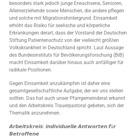
besonders stark jedoch junge Erwachsene, Senioren,
Alleinerziehende sowie Menschen, die andere pflegen
und solche mit Migrationshintergrund. Einsamkeit
erhöht das Risiko für seelische und körperliche
Erkrankungen derart, dass der Vorstand der Deutschen
Stiftung Patientenschutz von der vielleicht größten
Volkskrankheit in Deutschland spricht. Laut Aussage
des Bundesinstituts für Bevölkerungsforschung (BiB)
macht Einsamkeit darüber hinaus auch anfälliger für
radikale Positionen.
Gegen Einsamkeit anzukämpfen ist daher eine
gesamtgesellschaftliche Aufgabe, der wir uns stellen
sollten. Das hat auch unser Pfarrgemeinderat erkannt
und den Arbeitskreis Trauerpastoral gebeten, sich der
Thematik anzunehmen.
𝘼𝙧𝙗𝙚𝙞𝙩𝙨𝙠𝙧𝙚𝙞𝙨: 𝙞𝙣𝙙𝙞𝙫𝙞𝙙𝙪𝙚𝙡𝙡𝙚 𝘼𝙣𝙩𝙬𝙤𝙧𝙩𝙚𝙣 𝙛ü𝙧
𝘽𝙚𝙩𝙧𝙤𝙛𝙛𝙚𝙣𝙚