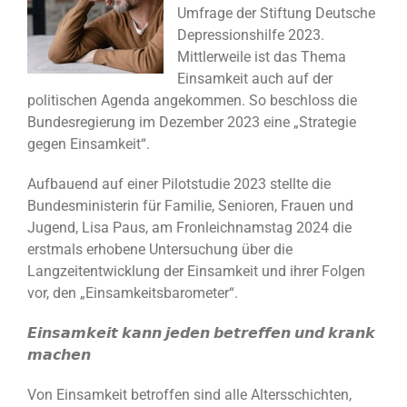
Umfrage der Stiftung Deutsche
Depressionshilfe 2023.
Mittlerweile ist das Thema
Einsamkeit auch auf der
politischen Agenda angekommen. So beschloss die
Bundesregierung im Dezember 2023 eine „Strategie
gegen Einsamkeit“.
Aufbauend auf einer Pilotstudie 2023 stellte die
Bundesministerin für Familie, Senioren, Frauen und
Jugend, Lisa Paus, am Fronleichnamstag 2024 die
erstmals erhobene Untersuchung über die
Langzeitentwicklung der Einsamkeit und ihrer Folgen
vor, den „Einsamkeitsbarometer“.
𝙀𝙞𝙣𝙨𝙖𝙢𝙠𝙚𝙞𝙩 𝙠𝙖𝙣𝙣 𝙟𝙚𝙙𝙚𝙣 𝙗𝙚𝙩𝙧𝙚𝙛𝙛𝙚𝙣 𝙪𝙣𝙙 𝙠𝙧𝙖𝙣𝙠
𝙢𝙖𝙘𝙝𝙚𝙣
Von Einsamkeit betroffen sind alle Altersschichten,