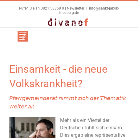
Zum
Rufen Sie an 0821 58868 0 |
Newsletter
|
info@sankt-jakob-
Inhalt
friedberg.de
springen
Benutzerdefiniert
Facebook
Einsamkeit - die neue
Volkskrankheit?
𝘗𝘧𝘢𝘳𝘳𝘨𝘦𝘮𝘦𝘪𝘯𝘥𝘦𝘳𝘢𝘵 𝘯𝘪𝘮𝘮𝘵 𝘴𝘪𝘤𝘩 𝘥𝘦𝘳 𝘛𝘩𝘦𝘮𝘢𝘵𝘪𝘬
𝘸𝘦𝘪𝘵𝘦𝘳 𝘢𝘯
Mehr als ein Viertel der
Deutschen fühlt sich einsam.
Dies ergab eine repräsentative