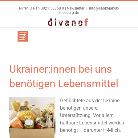
Zum
Rufen Sie an 0821 58868 0 |
Newsletter
|
info@sankt-jakob-
Inhalt
friedberg.de
springen
Benutzerdefiniert
Facebook
Ukrainer:innen bei uns
benötigen Lebensmittel
Geflüchtete aus der Ukraine
benötigen unsere
Unterstützung. Vor allem
haltbare Lebensmittel werden
benötigt – darunter H-Milch.