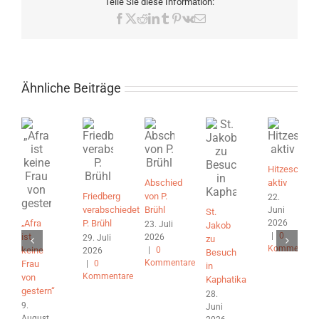
Teile Sie diese Information:
Facebook
X
Reddit
LinkedIn
Tumblr
Pinterest
Vk
E-
Mail
Ähnliche Beiträge
Hitzeschutz
Abschied
aktiv
Friedberg
von P.
22.
verabschiedet
Brühl
Juni
St.
2026
„Afra
P. Brühl
23. Juli
Jakob
|
0
ist
2026
29. Juli
zu
Kommentare
|
0
keine
2026
Besuch
Kommentare
|
0
Frau
in
Kommentare
von
Kaphatika
gestern“
28.
9.
Juni
August