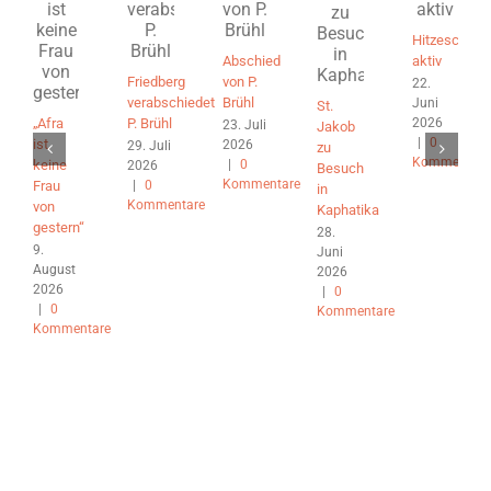
Hitzeschutz
Abschied
aktiv
Friedberg
von P.
22.
verabschiedet
Brühl
Juni
St.
2026
„Afra
P. Brühl
23. Juli
Jakob
|
0
ist
2026
29. Juli
zu
Kommentare
|
0
keine
2026
Besuch
Kommentare
|
0
Frau
in
Kommentare
von
Kaphatika
gestern“
28.
9.
Juni
August
2026
2026
|
0
|
0
Kommentare
Kommentare