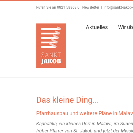
Zum
Rufen Sie an 0821 58868 0 |
Newsletter
|
info@sankt-jakob-
Inhalt
springen
Aktuelles
Wir üb
Das kleine Ding...
Pfarrhausbau und weitere Pläne in Mala
Kaphatika, ein kleines Dorf in Malawi, im Süde
früher Pfarrer von St. Jakob und jetzt der Missi