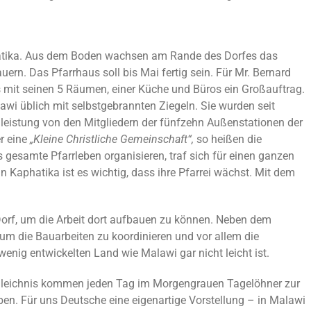
hatika. Aus dem Boden wachsen am Rande des Dorfes das
rn. Das Pfarrhaus soll bis Mai fertig sein. Für Mr. Bernard
 mit seinen 5 Räumen, einer Küche und Büros ein Großauftrag.
awi üblich mit selbstgebrannten Ziegeln. Sie wurden seit
nleistung von den Mitgliedern der fünfzehn Außenstationen der
r eine
„Kleine Christliche Gemeinschaft“,
so heißen die
 gesamte Pfarrleben organisieren, traf sich für einen ganzen
 Kaphatika ist es wichtig, dass ihre Pfarrei wächst. Mit dem
 Dorf, um die Arbeit dort aufbauen zu können. Neben dem
t, um die Bauarbeiten zu koordinieren und vor allem die
enig entwickelten Land wie Malawi gar nicht leicht ist.
n Gleichnis kommen jeden Tag im Morgengrauen Tagelöhner zur
en. Für uns Deutsche eine eigenartige Vorstellung – in Malawi