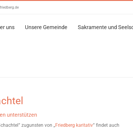
friedberg.de
er uns
Unsere Gemeinde
Sakramente und Seels
achtel
ien unterstützen
Schachtel“ zugunsten von „
Friedberg karitativ
“ findet auch