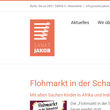
Zum
Rufen Sie an 0821 58868 0 |
Newsletter
|
info@sankt-jakob-
Inhalt
springen
Aktuelles
Wir üb
Flohmarkt in der Sch
Mit alten Sachen Kinder in Afrika und Ind
Der „Flohmarkt in der 
heuer wieder statt.