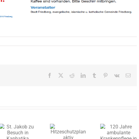
Facebook
X
Reddit
LinkedIn
Tumblr
Pinterest
Vk
E-
Mai