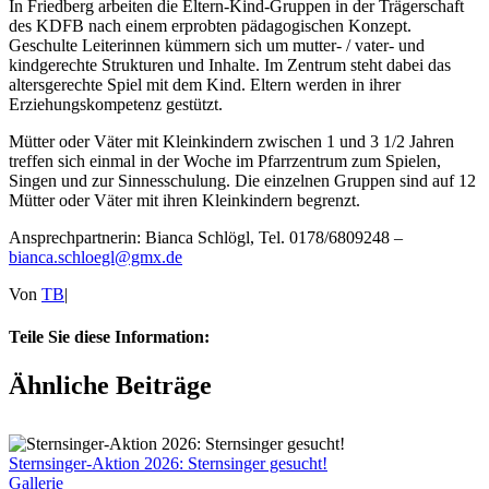
In Friedberg arbeiten die Eltern-Kind-Gruppen in der Trägerschaft
des KDFB nach einem erprobten pädagogischen Konzept.
Geschulte Leiterinnen kümmern sich um mutter- / vater- und
kindgerechte Strukturen und Inhalte. Im Zentrum steht dabei das
altersgerechte Spiel mit dem Kind. Eltern werden in ihrer
Erziehungskompetenz gestützt.
Mütter oder Väter mit Kleinkindern zwischen 1 und 3 1/2 Jahren
treffen sich einmal in der Woche im Pfarrzentrum zum Spielen,
Singen und zur Sinnesschulung. Die einzelnen Gruppen sind auf 12
Mütter oder Väter mit ihren Kleinkindern begrenzt.
Ansprechpartnerin: Bianca Schlögl, Tel. 0178/6809248 –
bianca.schloegl@gmx.de
Von
TB
|
Teile Sie diese Information:
Facebook
X
Reddit
LinkedIn
Tumblr
Pinterest
Vk
E-
Ähnliche Beiträge
Mail
Sternsinger-Aktion 2026: Sternsinger gesucht!
Gallerie