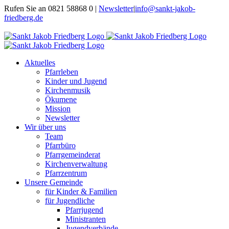
Zum
Rufen Sie an 0821 58868 0 |
Newsletter
|
info@sankt-jakob-
Inhalt
friedberg.de
springen
Benutzerdefiniert
Facebook
Aktuelles
Pfarrleben
Kinder und Jugend
Kirchenmusik
Ökumene
Mission
Newsletter
Wir über uns
Team
Pfarrbüro
Pfarrgemeinderat
Kirchenverwaltung
Pfarrzentrum
Unsere Gemeinde
für Kinder & Familien
für Jugendliche
Pfarrjugend
Ministranten
Jugendverbände